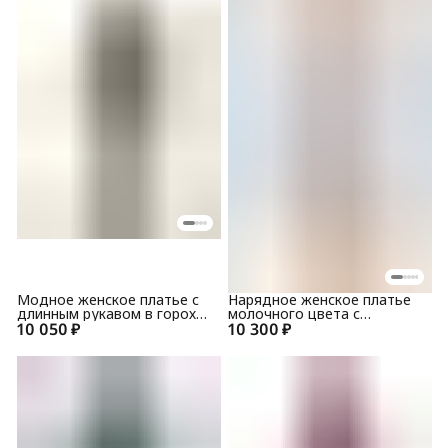
Модное женское платье с
Нарядное женское платье
длинным рукавом в горох
молочного цвета с
10 050 ₽
Top Design PB20 02
10 300 ₽
гипюровым верхом и
вышивкой PA9 62