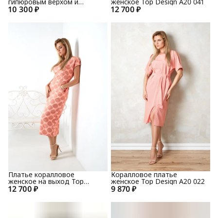
гипюровым верхом и
женское Top Design A20 041
10 300 ₽
серебристыми цветами
12 700 ₽
TopDesign РА9 62
Платье коралловое
Коралловое платье
женское на выход Top
женское Top Design A20 022
12 700 ₽
Design A20 041
9 870 ₽