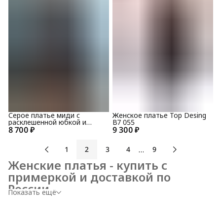
Серое платье миди с
Женское платье Top Desing
расклешенной юбкой и
B7 055
8 700 ₽
черными вставками Top
9 300 ₽
Design B9 042
…
1
2
3
4
9
Женские платья - купить с
примеркой и доставкой по
России
Показать ещё
В магазине платьев SHEMART представлены
женские 
платья на любой случай
: от лёгких летних сарафанов до