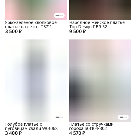
Ярко-зеленое хлопковое
Нарядное женское платье
платье на лето LT5711
Top Design PB9 32
3 500 ₽
9 500 ₽
Голубое платье с
Платье со стручками
пуговицам сзади W01068
гороха S01104-302
3 400 ₽
4 570 ₽