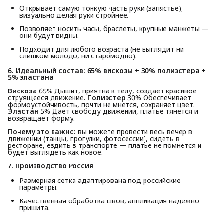
Открывает самую тонкую часть руки (запястье),
визуально делая руки стройнее.
Позволяет носить часы, браслеты, крупные манжеты —
они будут видны.
Подходит для любого возраста (не выглядит ни
слишком молодо, ни старомодно).
6. Идеальный состав: 65% вискозы + 30% полиэстера + 
5% эластана
Вискоза
65% Дышит, приятна к телу, создает красивое
струящееся движение.
Полиэстер
30% Обеспечивает
формоустойчивость, почти не мнется, сохраняет цвет.
Эластан
5% Дает свободу движений, платье тянется и
возвращает форму.
Почему это важно:
вы можете провести весь вечер в
движении (танцы, прогулки, фотосессии), сидеть в
ресторане, ездить в транспорте — платье не помнется и
будет выглядеть как новое.
7. Производство Россия
Размерная сетка адаптирована под российские
параметры.
Качественная обработка швов, аппликация надежно
пришита.