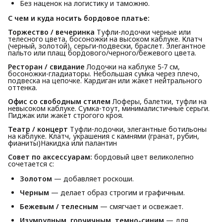
Без наценок на логистику и таможню.
С чем и куда носить бордовое платье:
Торжество / вечеринка
Туфли-лодочки черные или
телесного цвета, босоножки на высоком каблуке. Клатч
(черный, золотой), серьги-подвески, браслет. Элегантное
пальто или плащ бордового/черного/бежевого цвета.
Ресторан / свидание
Лодочки на каблуке 5-7 см,
босоножки-гладиаторы. Небольшая сумка через плечо,
подвеска на цепочке. Кардиган или жакет нейтрального
оттенка.
Офис со свободным стилем
Лоферы, балетки, туфли на
невысоком каблуке. Сумка-тоут, минималистичные серьги.
Пиджак или жакет строгого кроя.
Театр / концерт
Туфли-лодочки, элегантные ботильоны
на каблуке. Клатч, украшения с камнями (гранат, рубин,
фианиты)Накидка или палантин
Совет по аксессуарам:
бордовый цвет великолепно
сочетается с:
Золотом
— добавляет роскоши.
Черным
— делает образ строгим и графичным.
Бежевым / телесным
— смягчает и освежает.
Изумрудным, горчичным, темно-синим
— для