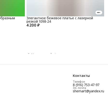
образным
Элегантное бежевое платье с лазерной
резкой 1098-24
4 200 ₽
 вечерних моделей. У нас вы найдёте повседневные,
 быструю доставку по России и честные цены без наценок.
Контакты
Телефон
8 (916) 753-47-97
Эл. почта
shemart@yandex.ru