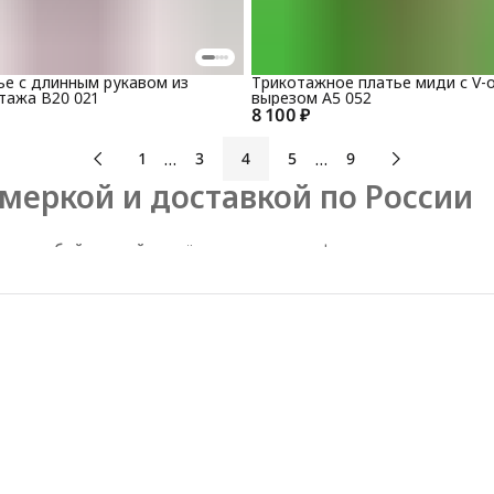
е с длинным рукавом из
Трикотажное платье миди с V-
тажа B20 021
вырезом А5 052
8 100 ₽
…
…
1
3
4
5
9
имеркой и доставкой по России
 на любой случай
: от лёгких летних сарафанов до элегантных
ус и размер. Мы предлагаем удобную примерку перед покупкой,
ы
и приталенные.
го или свидания.