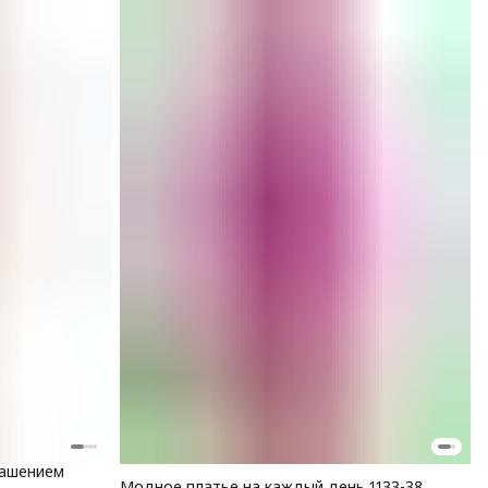
рашением
Модное платье на каждый день 1133-38