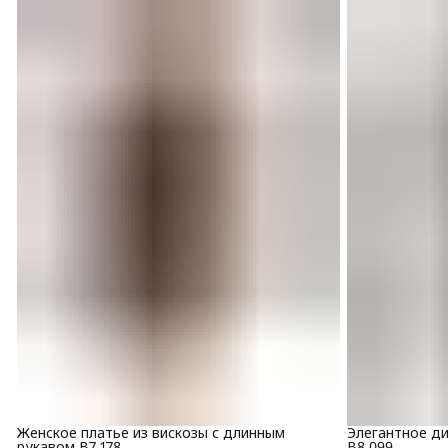
Женское платье из вискозы с длинным
Элегантное ди
рукавом В7 178
B8 099