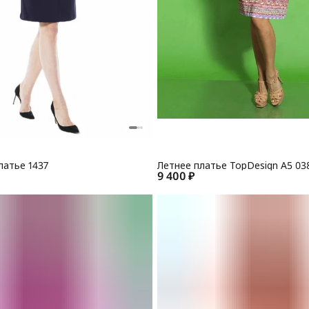
латье 1437
Летнее платье TopDesign A5 03
9 400 ₽