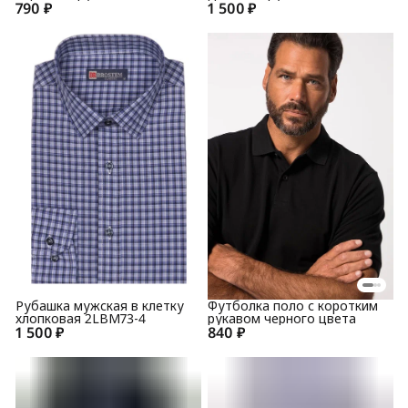
790 ₽
1 500 ₽
1LBM65+3
Рубашка мужская в клетку
Футболка поло с коротким
хлопковая 2LBM73-4
рукавом черного цвета
1 500 ₽
840 ₽