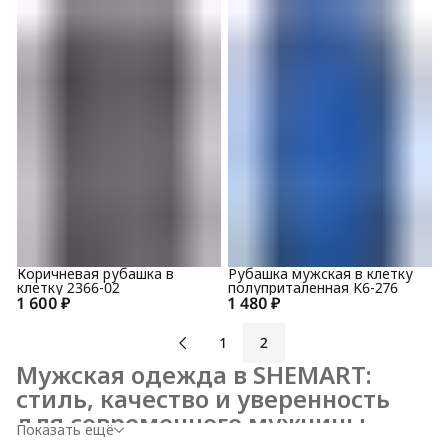
Коричневая рубашка в
Рубашка мужская в клетку
клетку 2366-02
полуприталенная K6-276
1 600 ₽
1 480 ₽
1
2
Мужская одежда в SHEMART:
стиль, качество и уверенность
для современного мужчины
Показать ещё