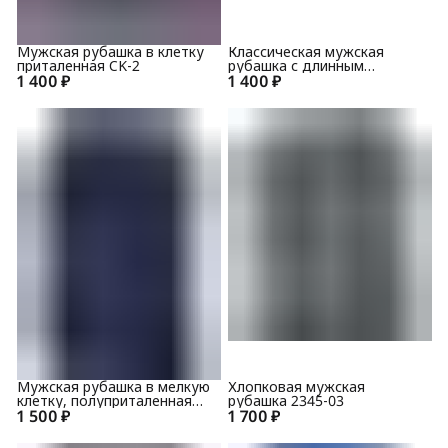
Мужская рубашка в клетку
Классическая мужская
приталенная CK-2
рубашка с длинным
1 400 ₽
1 400 ₽
рукавом 1LBM81+4
Мужская рубашка в мелкую
Хлопковая мужская
клетку, полуприталенная
рубашка 2345-03
1 500 ₽
4LBM22+2
1 700 ₽