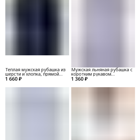
Теплая мужская рубашка из
Мужская льняная рубашка с
шерсти и хлопка, прямой
коротким рукавом
1 660 ₽
крой 1LST072-3
1 360 ₽
1SBR033+2