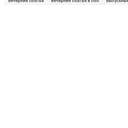
Вечерние платья
Вечерние платья в пол
Выпускные