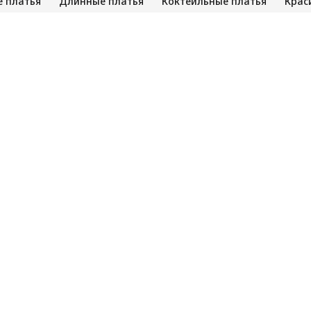
 платья
Длинные платья
Коктейльные платья
Крас