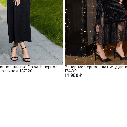
нное платье Flaibach черное
Вечерние черное платье удлине
 отливом 187S20
174W9
11 900 ₽