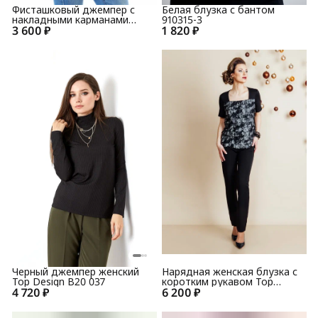
Фисташковый джемпер с
Белая блузка с бантом
накладными карманами
910315-3
3 600 ₽
1442
1 820 ₽
Черный джемпер женский
Нарядная женская блузка с
Top Design B20 037
коротким рукавом Top
4 720 ₽
6 200 ₽
Design NB6 14