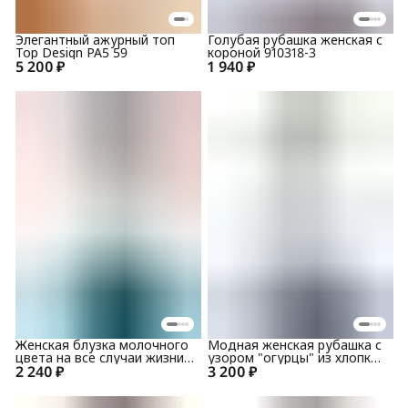
Элегантный ажурный топ
Голубая рубашка женская с
Top Design РА5 59
короной 910318-3
5 200 ₽
1 940 ₽
Женская блузка молочного
Модная женская рубашка с
цвета на все случаи жизни
узором "огурцы" из хлопка
2 240 ₽
1150-77
3 200 ₽
1583