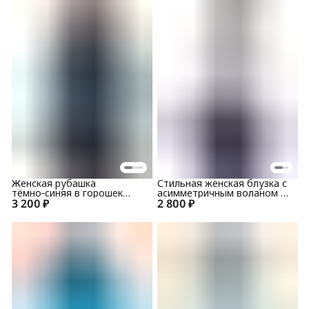
Женская рубашка
Стильная женская блузка с
тёмно‑синяя в горошек
асимметричным воланом из
3 200 ₽
16118
2 800 ₽
креп-шифона 1311-243