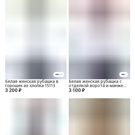
Белая женская рубашка в
Белая женская рубашка с
горошек из хлопка 15113
отделкой ворота и манжет
3 200 ₽
3 100 ₽
905-1520