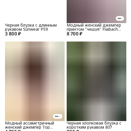
Черная блузка с длинным
Модный женский джемпер
рукавом Sunwear Р59
принтом "чешуя" Flaibach
3 800 ₽
8 700 ₽
087W5
Модный ассиметричный
Черная хлопковая блузка с
женский джемпер Top
коротким рукавом 807