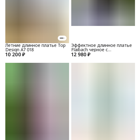
Летние длинное платье Top
Эффектное длинное платье
Design A7 018
Flaibach черное с
10 200 ₽
12 980 ₽
серебристым отливом
187S20