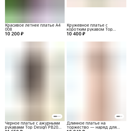
Красивое летнее платье А4
Кружевное платье с
008
коротким рукавом Top
10 200 ₽
10 400 ₽
Design PA9 64
Черное платье с ажурными
Длинное платье на
рукавами Top Design PB20
торжество — наряд для