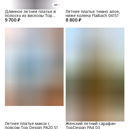
Длинное летнее платье в
Летнее платье темно алое,
полоску из вискозы Top
ниже колена Flaibach 041S1
9 700 ₽
Design А7 074
8 800 ₽
Летнее платье макси с
Женский летний сарафан
поясом Top Design PA20 51
TopDesign PA4 03