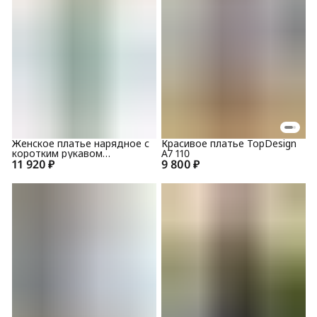
Женское платье нарядное с
Красивое платье TopDesign
коротким рукавом
А7 110
11 920 ₽
TopDesign РА9 65
9 800 ₽