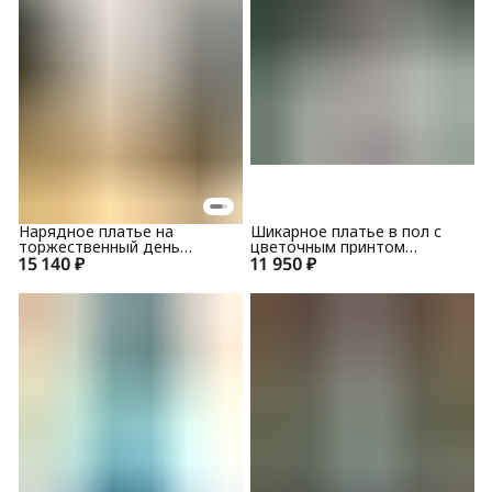
Нарядное платье на
Шикарное платье в пол с
торжественный день
цветочным принтом
15 140 ₽
TopDesign РА7 45
11 950 ₽
Flaibach 131S7