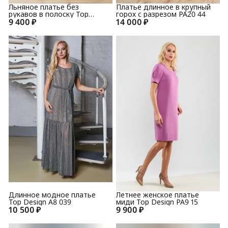
Льняное платье без
Платье длинное в крупный
рукавов в полоску Top
горох с разрезом РА20 44
9 400 ₽
Design PA20 15
14 000 ₽
Длинное модное платье
Летнее женское платье
Top Design A8 039
миди Top Design PA9 15
10 500 ₽
9 900 ₽