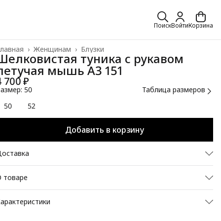
Поиск
Войти
Корзина
лавная
›
Женщинам
›
Блузки
Шелковистая туника с рукавом
летучая мышь A3 151
4 700 ₽
азмер: 50
Таблица размеров
50
52
Добавить в корзину
Доставка
 товаре
ткройте для себя идеальный баланс между комфортом и
арактеристики
тилем с нашей новой туникой-топ, созданной в Латвии.
одель с эффектными рукавами "летучая мышь" дарит
Размер
50
евероятную свободу движений и создает женственный,