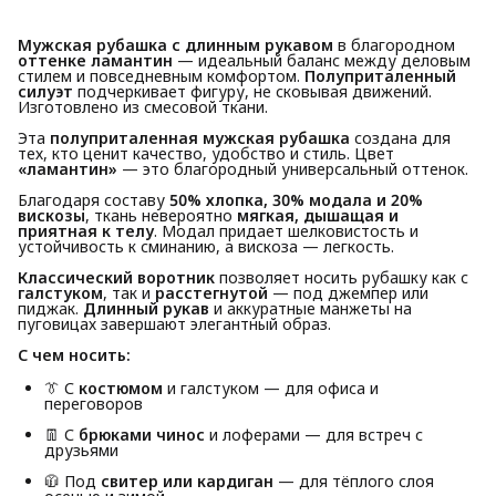
Мужская рубашка с длинным рукавом
в благородном
оттенке ламантин
— идеальный баланс между деловым
стилем и повседневным комфортом.
Полуприталенный 
силуэт
подчеркивает фигуру, не сковывая движений.
Изготовлено из смесовой ткани.
Эта
полуприталенная мужская рубашка
создана для
тех, кто ценит качество, удобство и стиль. Цвет
«ламантин»
— это благородный универсальный оттенок.
Благодаря составу
50% хлопка, 30% модала и 20% 
вискозы
, ткань невероятно
мягкая, дышащая и 
приятная к телу
. Модал придает шелковистость и
устойчивость к сминанию, а вискоза — легкость.
Классический воротник
позволяет носить рубашку как с
галстуком
, так и
расстегнутой
— под джемпер или
пиджак.
Длинный рукав
и аккуратные манжеты на
пуговицах завершают элегантный образ.
С чем носить:
👔 С
костюмом
и галстуком — для офиса и
переговоров
👖 С
брюками чинос
и лоферами — для встреч с
друзьями
🧥 Под
свитер или кардиган
— для тёплого слоя