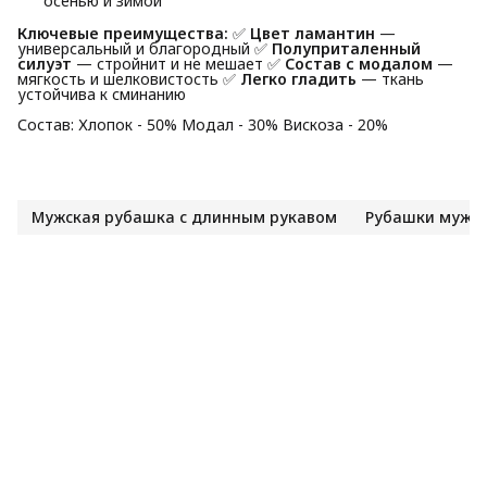
осенью и зимой
Ключевые преимущества:
✅
Цвет ламантин
—
универсальный и благородный ✅
Полуприталенный 
силуэт
— стройнит и не мешает ✅
Состав с модалом
—
мягкость и шелковистость ✅
Легко гладить
— ткань
устойчива к сминанию
Состав: Хлопок - 50% Модал - 30% Вискоза - 20%
Мужская рубашка с длинным рукавом
Рубашки мужс