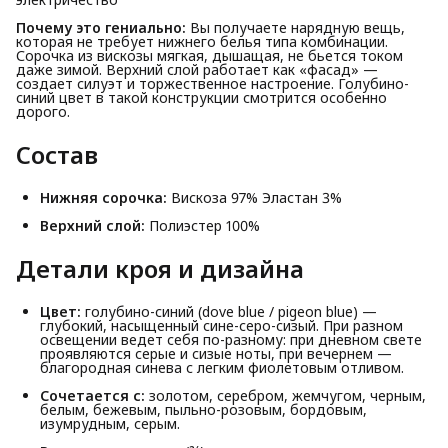
Почему это гениально:
Вы получаете нарядную вещь,
которая не требует нижнего белья типа комбинации.
Сорочка из вискозы мягкая, дышащая, не бьется током
даже зимой. Верхний слой работает как «фасад» —
создает силуэт и торжественное настроение. Голубино-
синий цвет в такой конструкции смотрится особенно
дорого.
Состав
Нижняя сорочка:
Вискоза 97% Эластан 3%
Верхний слой:
Полиэстер 100%
Детали кроя и дизайна
Цвет:
голубино-синий (dove blue / pigeon blue) —
глубокий, насыщенный сине-серо-сизый. При разном
освещении ведет себя по-разному: при дневном свете
проявляются серые и сизые ноты, при вечернем —
благородная синева с легким фиолетовым отливом.
Сочетается с:
золотом, серебром, жемчугом, черным,
белым, бежевым, пыльно-розовым, бордовым,
изумрудным, серым.