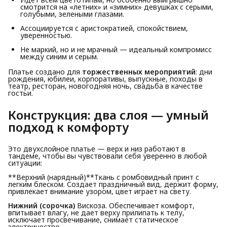
смотрится на «летних» и «зимних» девушках с серыми,
голубыми, зелеными глазами.
Ассоциируется с аристократией, спокойствием,
уверенностью.
Не маркий, но и не мрачный — идеальный компромисс
между синим и серым.
Платье создано для
торжественных мероприятий
: дни
рождения, юбилеи, корпоративы, выпускные, походы в
театр, ресторан, новогодняя ночь, свадьба в качестве
гостьи.
Конструкция: два слоя — умный
подход к комфорту
Это двухслойное платье — верх и низ работают в
тандеме, чтобы вы чувствовали себя уверенно в любой
ситуации:
**Верхний (нарядный)**Ткань с ромбовидный принт с
легким блеском. Создает праздничный вид, держит форму,
привлекает внимание узором, цвет играет на свету.
Нижний (сорочка)
Вискоза. Обеспечивает комфорт,
впитывает влагу, не дает верху прилипать к телу,
исключает просвечивание, снимает статическое
электричество