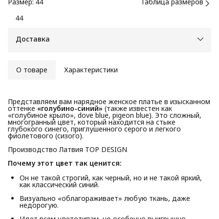
Размер: 44
Таблица размеров
44
Доставка
О товаре
Характеристики
Представляем вам нарядное женское платье в изысканном
оттенке
«голубино-синий»
(также известен как
«голубиное крыло», dove blue, pigeon blue). Это сложный,
многогранный цвет, который находится на стыке
глубокого синего, приглушенного серого и легкого
фиолетового (сизого).
Производство Латвия TOP DESIGN
Почему этот цвет так ценится:
Он не такой строгий, как черный, но и не такой яркий,
как классический синий.
Визуально «облагораживает» любую ткань, даже
недорогую.
Идет всем цветотипам, но особенно выигрышно