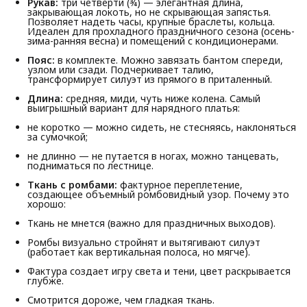
Рукав:
три четверти (¾) — элегантная длина,
закрывающая локоть, но не скрывающая запястья.
Позволяет надеть часы, крупные браслеты, кольца.
Идеален для прохладного праздничного сезона (осень-
зима-ранняя весна) и помещений с кондиционерами.
Пояс:
в комплекте. Можно завязать бантом спереди,
узлом или сзади. Подчеркивает талию,
трансформирует силуэт из прямого в приталенный.
Длина:
средняя, миди, чуть ниже колена. Самый
выигрышный вариант для нарядного платья:
не коротко — можно сидеть, не стесняясь, наклоняться
за сумочкой;
не длинно — не путается в ногах, можно танцевать,
подниматься по лестнице.
Ткань с ромбами:
фактурное переплетение,
создающее объемный ромбовидный узор. Почему это
хорошо:
Ткань не мнется (важно для праздничных выходов).
Ромбы визуально стройнят и вытягивают силуэт
(работает как вертикальная полоса, но мягче).
Фактура создает игру света и тени, цвет раскрывается
глубже.
Смотрится дороже, чем гладкая ткань.