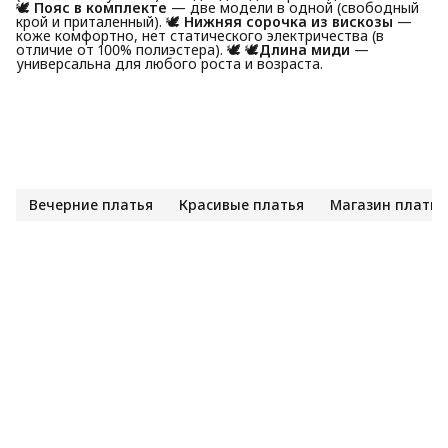
🕊️
Пояс в комплекте
— две модели в одной (свободный
крой и приталенный). 🕊️
Нижняя сорочка из вискозы
—
коже комфортно, нет статического электричества (в
отличие от 100% полиэстера). 🕊️ 🕊️
Длина миди
—
универсальна для любого роста и возраста.
Вечерние платья
Красивые платья
Магазин платье