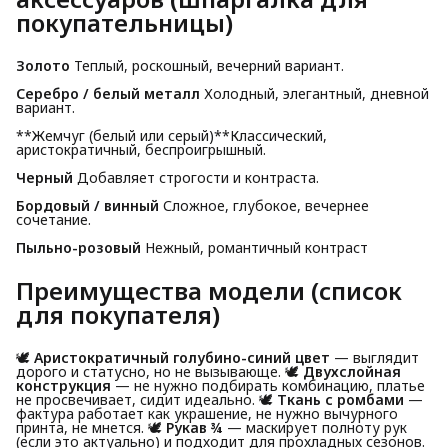
покупательницы)
Золото
Теплый, роскошный, вечерний вариант.
Серебро / белый металл
Холодный, элегантный, дневной
вариант.
**Жемчуг (белый или серый)**Классический,
аристократичный, беспроигрышный.
Черный
Добавляет строгости и контраста.
Бордовый / винный
Сложное, глубокое, вечернее
сочетание.
Пыльно-розовый
Нежный, романтичный контраст
Преимущества модели (список
для покупателя)
🕊️
Аристократичный голубино-синий цвет
— выглядит
дорого и статусно, но не вызывающе. 🕊️
Двухслойная 
конструкция
— не нужно подбирать комбинацию, платье
не просвечивает, сидит идеально. 🕊️
Ткань с ромбами
—
фактура работает как украшение, не нужно вычурного
принта, не мнется. 🕊️
Рукав ¾
— маскирует полноту рук
(если это актуально) и подходит для прохладных сезонов.