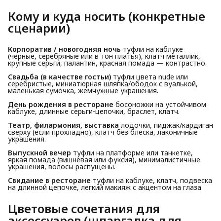
Кому и куда носить (конкретные
сценарии)
Корпоратив / новогодняя ночь
туфли на каблуке
(черные, серебряные или в тон платья), клатч металлик,
крупные серьги, палантин, красная помада — контрастно.
Свадьба (в качестве гостьи)
туфли цвета nude или
серебристые, миниатюрная шляпка/ободок с вуалькой,
маленькая сумочка, жемчужные украшения.
День рождения в ресторане
босоножки на устойчивом
каблуке, длинные серьги-цепочки, браслет, клатч.
Театр, филармония, выставка
лодочки, пиджак/кардиган
сверху (если прохладно), клатч без блеска, лаконичные
украшения.
Выпускной вечер
туфли на платформе или танкетке,
яркая помада (вишневая или фуксия), минималистичные
украшения, волосы распущены.
Свидание в ресторане
туфли на каблуке, клатч, подвеска
на длинной цепочке, легкий макияж с акцентом на глаза
Цветовые сочетания для
аксессуаров (шпаргалка для