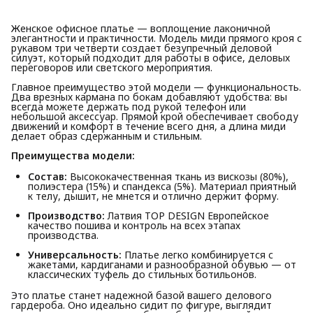
Женское офисное платье — воплощение лаконичной
элегантности и практичности. Модель миди прямого кроя с
рукавом три четверти создает безупречный деловой
силуэт, который подходит для работы в офисе, деловых
переговоров или светского мероприятия.
Главное преимущество этой модели — функциональность.
Два врезных кармана по бокам добавляют удобства: вы
всегда можете держать под рукой телефон или
небольшой аксессуар. Прямой крой обеспечивает свободу
движений и комфорт в течение всего дня, а длина миди
делает образ сдержанным и стильным.
Преимущества модели:
Состав:
Высококачественная ткань из вискозы (80%),
полиэстера (15%) и спандекса (5%). Материал приятный
к телу, дышит, не мнется и отлично держит форму.
Производство:
Латвия TOP DESIGN Европейское
качество пошива и контроль на всех этапах
производства.
Универсальность:
Платье легко комбинируется с
жакетами, кардиганами и разнообразной обувью — от
классических туфель до стильных ботильонов.
Это платье станет надежной базой вашего делового
гардероба. Оно идеально сидит по фигуре, выглядит