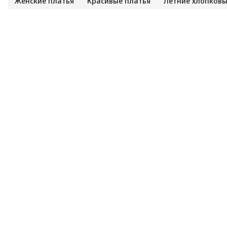
Женские платья
Красивые платья
Летние хлопковы