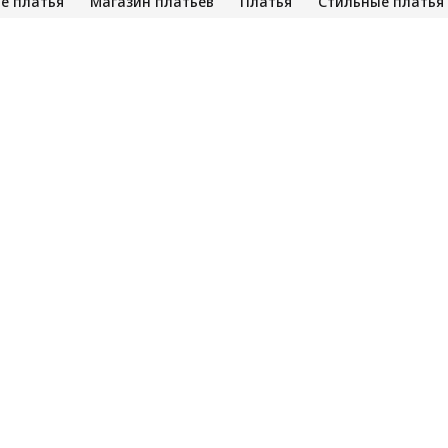
е платья
Магазин платьев
Платья
Стильные платья