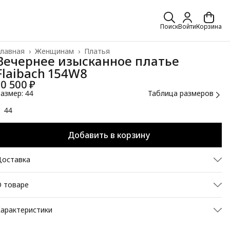
Поиск
Войти
Корзина
лавная
›
Женщинам
›
Платья
Вечернее изысканное платье
Flaibach 154W8
10 500 ₽
азмер: 44
Таблица размеров
44
Добавить в корзину
Доставка
 товаре
легантное вечернее платье, нарядная модель прекрасно
арактеристики
одойдет в качестве платья для торжества и
анкета. Каждая женщина, которая его наденет, будет
ртикул
154W8-44
увствовать себя уникальной и женственной. Платье создано