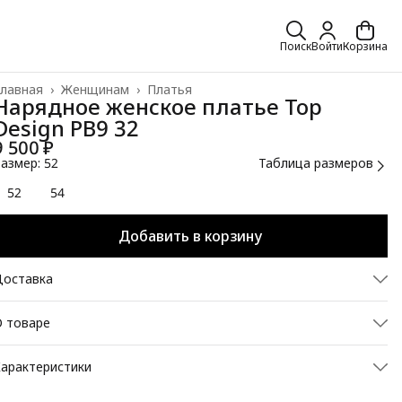
Поиск
Войти
Корзина
лавная
›
Женщинам
›
Платья
Нарядное женское платье Top
Design PB9 32
9 500 ₽
азмер: 52
Таблица размеров
52
54
Добавить в корзину
Доставка
 товаре
оскошное и нарядное платье от Top Design, вечеринка,
арактеристики
анкет будет захватывающим в этом платье. Благодаря ему
енщины получают свечение, которое является истинным для
Сезон
Осень Зима
настоящих жемчужин. Модель отражает современность,