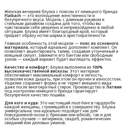
Женская вечерняя блузка с поясом от немецкого бренда
Flaibach
— это воплощение женственности и
безупречного вкуса. Модель с длинным рукавом и
стильным дизайном создана для того, чтобы вы
чувствовали себя уверенно и непревзойденно в любой
ситуации. Блузка имеет благородный крой, который
придает образу нотки шарма и аристократичности.
Главная особенность этой модели —
пояс из основного 
материала
, который идеально дополняет комплект. Он
позволяет акцентировать талию, создавая утонченный и
изящный силуэт. Завяжите его бантом или свободным
узлом — каждый вариант будет выглядеть эффектно.
Качество и комфорт:
Блузка выполнена из
100% 
высококачественной вискозы
. Этот материал
обеспечивает максимальный комфорт и легкость,
позволяя коже дышать, при этом он прочен и износостоек.
Изделие сохраняет форму и не теряет внешнего вида
даже после многократных стирок. Производство в
Латвии
под контролем немецкого бренда гарантирует
безупречное качество пошива.
Для кого и куда:
Это настоящий
must-have
в гардеробе
каждой женщины, стремящейся к совершенству. Блузка
универсальна: она идеально подойдет как для
повседневной носки (с брюками или юбкой), так и для
особых случаев — вечеринок, свадеб, романтических
свиданий или деловых ужинов.