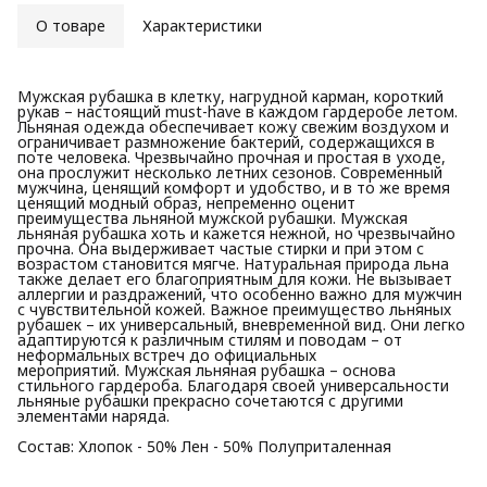
О товаре
Характеристики
Мужская рубашка в клетку, нагрудной карман, короткий
рукав – настоящий must-have в каждом гардеробе летом.
Льняная одежда обеспечивает кожу свежим воздухом и
ограничивает размножение бактерий, содержащихся в
поте человека. Чрезвычайно прочная и простая в уходе,
она прослужит несколько летних сезонов. Современный
мужчина, ценящий комфорт и удобство, и в то же время
ценящий модный образ, непременно оценит
преимущества льняной мужской рубашки. Мужская
льняная рубашка хоть и кажется нежной, но чрезвычайно
прочна. Она выдерживает частые стирки и при этом с
возрастом становится мягче. Натуральная природа льна
также делает его благоприятным для кожи. Не вызывает
аллергии и раздражений, что особенно важно для мужчин
с чувствительной кожей. Важное преимущество льняных
рубашек – их универсальный, вневременной вид. Они легко
адаптируются к различным стилям и поводам – от
неформальных встреч до официальных
мероприятий. Мужская льняная рубашка – основа
стильного гардероба. Благодаря своей универсальности
льняные рубашки прекрасно сочетаются с другими
элементами наряда.
Состав: Хлопок - 50% Лен - 50% Полуприталенная