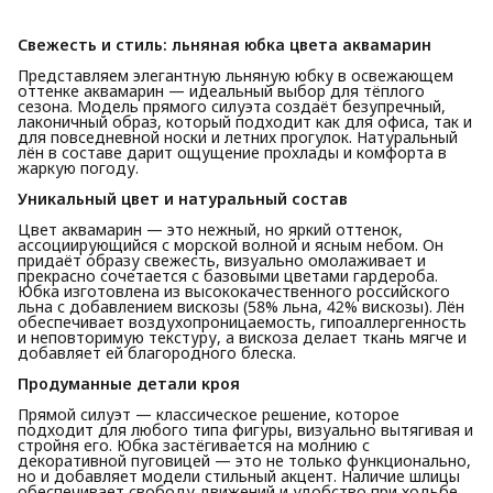
Свежесть и стиль: льняная юбка цвета аквамарин
Представляем элегантную льняную юбку в освежающем
оттенке аквамарин — идеальный выбор для тёплого
сезона. Модель прямого силуэта создаёт безупречный,
лаконичный образ, который подходит как для офиса, так и
для повседневной носки и летних прогулок. Натуральный
лён в составе дарит ощущение прохлады и комфорта в
жаркую погоду.
Уникальный цвет и натуральный состав
Цвет аквамарин — это нежный, но яркий оттенок,
ассоциирующийся с морской волной и ясным небом. Он
придаёт образу свежесть, визуально омолаживает и
прекрасно сочетается с базовыми цветами гардероба.
Юбка изготовлена из высококачественного российского
льна с добавлением вискозы (58% льна, 42% вискозы). Лён
обеспечивает воздухопроницаемость, гипоаллергенность
и неповторимую текстуру, а вискоза делает ткань мягче и
добавляет ей благородного блеска.
Продуманные детали кроя
Прямой силуэт — классическое решение, которое
подходит для любого типа фигуры, визуально вытягивая и
стройня его. Юбка застёгивается на молнию с
декоративной пуговицей — это не только функционально,
но и добавляет модели стильный акцент. Наличие шлицы
обеспечивает свободу движений и удобство при ходьбе.