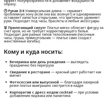
эффект полупрозрачности и добавляет воздушности
образу.
🕒 Рукав 3/4
Универсальная длина — скрывает
проблемную зону (если она вас волнует) и одновременно
оставляет запястья открытыми, что зрительно удлиняет
руки. Подходит под часы, браслеты и любые аксессуары.
👗 Прилегающий силуэт
Платье мягко облегает фигуру за
счет кроя, но не требует корректирующего белья.
Подходит для разных типов телосложения (песочные
часы, груша, прямоугольник — платье само создаст
женственные изгибы).
Кому и куда носить:
Вечеринка или день рождения
— выглядеть
празднично без перегруза
Свидание в ресторане
— красный цвет работает как
магнит
Фотосессия или выпускной
— благодаря лазерной
резке платье выигрышно смотрится в кадре
Корпоратив с дресс-кодом cocktail
— при условии
добавления пиджака или палантина