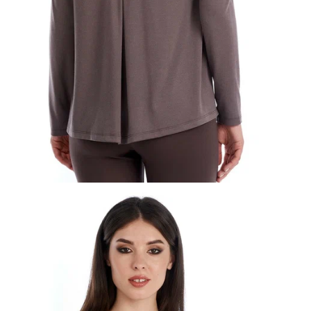
г
с
к
г
м
т
к
и
с
с
м
к
с
э
т
ж
м
ч
о
р
о
ж
с
с
м
ж
С