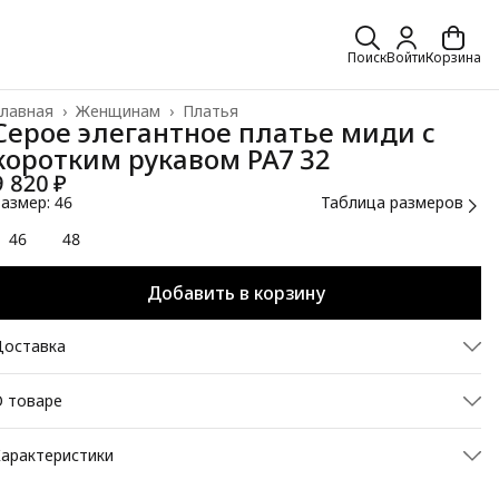
Поиск
Войти
Корзина
лавная
›
Женщинам
›
Платья
Серое элегантное платье миди с
коротким рукавом РА7 32
9 820 ₽
азмер: 46
Таблица размеров
46
48
Добавить в корзину
Доставка
 товаре
легантное серое платье миди с коротким рукавом и
арактеристики
расивым вырезом на груди, благородного серого оттенка,
тот цвет по праву является одним из самых универсальных, к
Сезон
Лето
ему всегда легко будет подобрать украшения, это платье