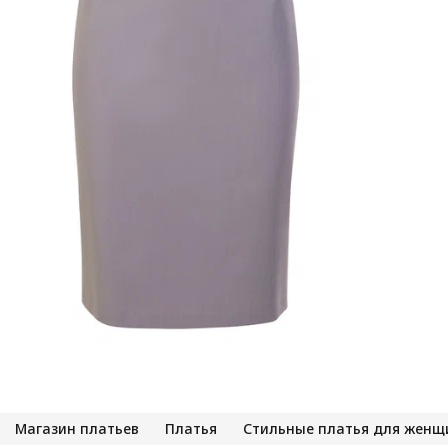
м
с
и
о
н
м
т
в
с
и
С
Магазин платьев
Платья
Стильные платья для женщ