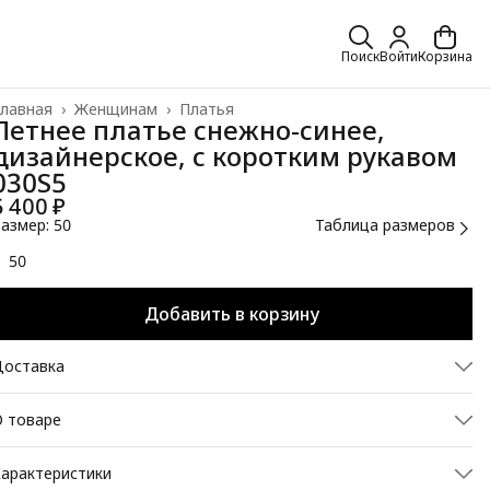
Поиск
Войти
Корзина
лавная
›
Женщинам
›
Платья
Летнее платье снежно-синее,
дизайнерское, с коротким рукавом
030S5
5 400 ₽
азмер: 50
Таблица размеров
50
Добавить в корзину
Доставка
 товаре
еред вами женское летнее платье в уникальном оттенке
арактеристики
«снежно-синий»
— это холодный, светлый синий с легкой