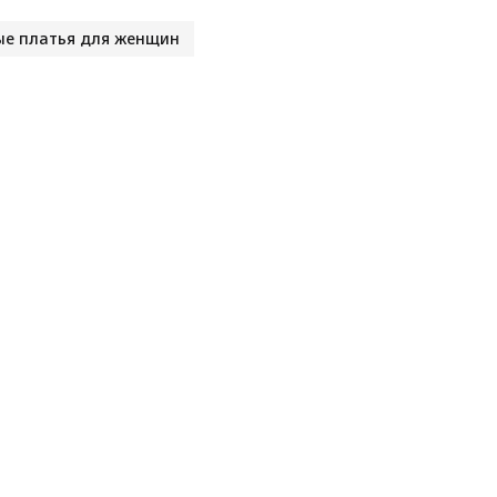
ые платья для женщин
б
у
с
л
д
д
м