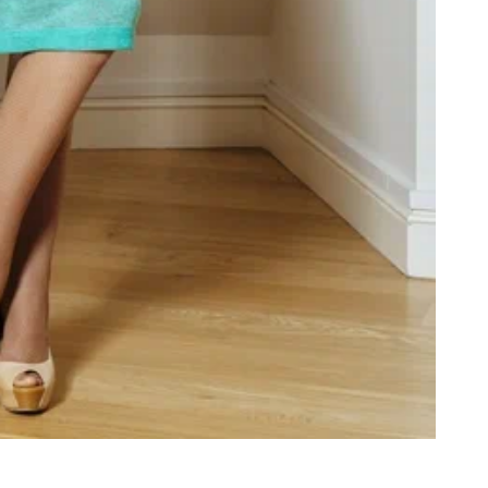
п
в
о
п
«
п