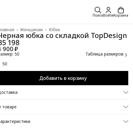
Поиск
Войти
Корзина
лавная
›
Женщинам
›
Юбки
Черная юбка со складкой TopDesign
B5 198
4 900 ₽
азмер: 50
Таблица размеров
50
Добавить в корзину
Доставка
 товаре
тильная черная юбка станет отличной парой к любому верху
арактеристики
 джемпера, водолазки и блузки. Юбка отлично сидит на
игуре и благодаря классической длине выгодно
Размер
50
одчеркивает ноги. Модель украшает небольшой