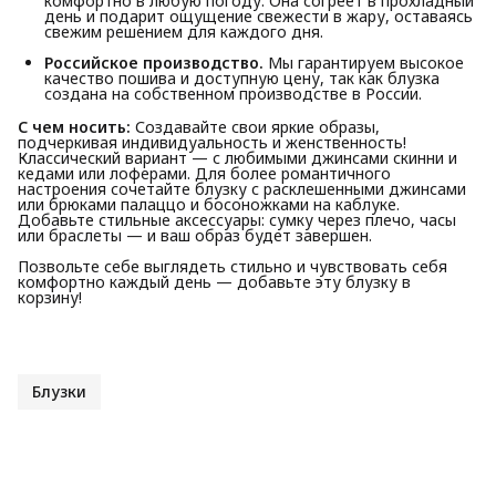
комфортно в любую погоду. Она согреет в прохладный
день и подарит ощущение свежести в жару, оставаясь
свежим решением для каждого дня.
Российское производство.
Мы гарантируем высокое
качество пошива и доступную цену, так как блузка
создана на собственном производстве в России.
С чем носить:
Создавайте свои яркие образы,
подчеркивая индивидуальность и женственность!
Классический вариант — с любимыми джинсами скинни и
кедами или лоферами. Для более романтичного
настроения сочетайте блузку с расклешенными джинсами
или брюками палаццо и босоножками на каблуке.
Добавьте стильные аксессуары: сумку через плечо, часы
или браслеты — и ваш образ будет завершен.
Позвольте себе выглядеть стильно и чувствовать себя
комфортно каждый день — добавьте эту блузку в
корзину!
Блузки