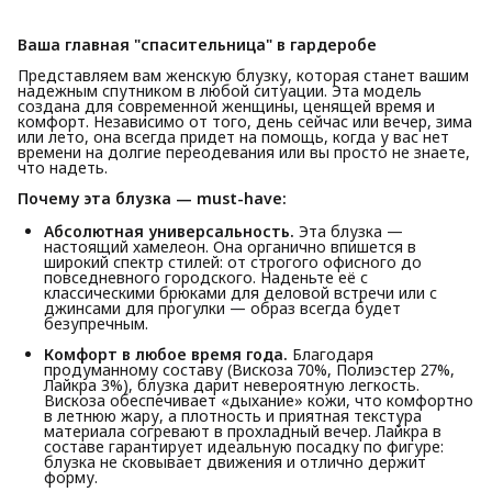
Ваша главная "спасительница" в гардеробе
Представляем вам женскую блузку, которая станет вашим
надежным спутником в любой ситуации. Эта модель
создана для современной женщины, ценящей время и
комфорт. Независимо от того, день сейчас или вечер, зима
или лето, она всегда придет на помощь, когда у вас нет
времени на долгие переодевания или вы просто не знаете,
что надеть.
Почему эта блузка — must-have:
Абсолютная универсальность.
Эта блузка —
настоящий хамелеон. Она органично впишется в
широкий спектр стилей: от строгого офисного до
повседневного городского. Наденьте её с
классическими брюками для деловой встречи или с
джинсами для прогулки — образ всегда будет
безупречным.
Комфорт в любое время года.
Благодаря
продуманному составу (Вискоза 70%, Полиэстер 27%,
Лайкра 3%), блузка дарит невероятную легкость.
Вискоза обеспечивает «дыхание» кожи, что комфортно
в летнюю жару, а плотность и приятная текстура
материала согревают в прохладный вечер. Лайкра в
составе гарантирует идеальную посадку по фигуре:
блузка не сковывает движения и отлично держит
форму.