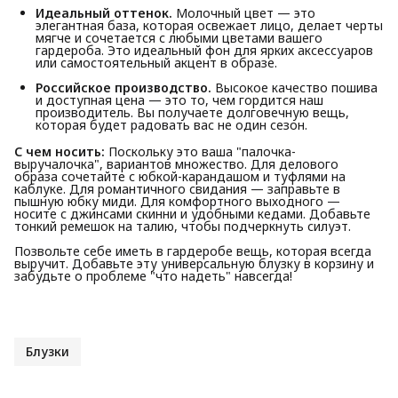
Идеальный оттенок.
Молочный цвет — это
элегантная база, которая освежает лицо, делает черты
мягче и сочетается с любыми цветами вашего
гардероба. Это идеальный фон для ярких аксессуаров
или самостоятельный акцент в образе.
Российское производство.
Высокое качество пошива
и доступная цена — это то, чем гордится наш
производитель. Вы получаете долговечную вещь,
которая будет радовать вас не один сезон.
С чем носить:
Поскольку это ваша "палочка-
выручалочка", вариантов множество. Для делового
образа сочетайте с юбкой-карандашом и туфлями на
каблуке. Для романтичного свидания — заправьте в
пышную юбку миди. Для комфортного выходного —
носите с джинсами скинни и удобными кедами. Добавьте
тонкий ремешок на талию, чтобы подчеркнуть силуэт.
Позвольте себе иметь в гардеробе вещь, которая всегда
выручит. Добавьте эту универсальную блузку в корзину и
забудьте о проблеме "что надеть" навсегда!
Блузки