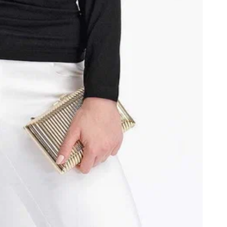
С
о
и
п
л
о
р
м
П
б