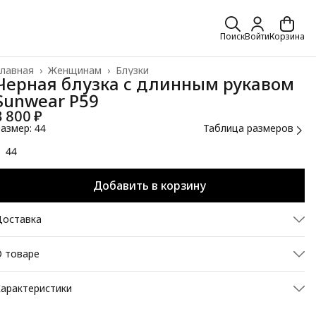
Поиск
Войти
Корзина
лавная
›
Женщинам
›
Блузки
Черная блузка с длинным рукавом
Sunwear Р59
3 800 ₽
азмер: 44
Таблица размеров
44
Добавить в корзину
Доставка
 товаре
Идеальный баланс стиля и качества
арактеристики
редставляем вашему вниманию стильную черную блузку с
Размер
44
линным рукавом от известного польского бренда Sunwear.